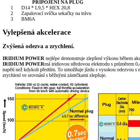
PŘIPOJENÍ NA PLUG
1
D14 * L9,5 * HEX 20,8
2
Zapalovací svíčka sekačky na trávu
3
BM6A
Vylepšená akcelerace
Zvýšená odezva a zrychlení.
IRIDIUM POWER
nejlépe demonstruje zlepšení výkonu během akc
IRIDIUM POWER
má iridiovou středovou elektrodu s průměrem 0,4 
napětí než kdykoli předtím. To umožňuje jízdu s vysokou odezvou s 
zrychlení ve srovnání s běžnými zástrčkami zlepšuje.