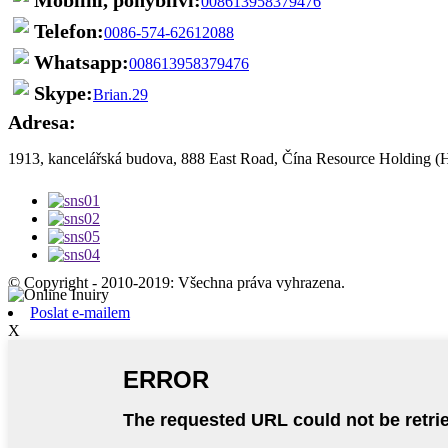
008613958379476
Telefon:
0086-574-62612088
Whatsapp:
008613958379476
Skype:
Brian.29
Adresa:
1913, kancelářská budova, 888 East Road, Čína Resource Holding (H
© Copyright - 2010-2019: Všechna práva vyhrazena.
Poslat e-mailem
X