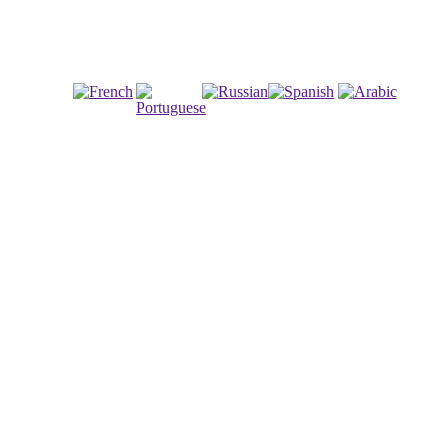
francouzština
ruština
španělština
arabština
portugalština