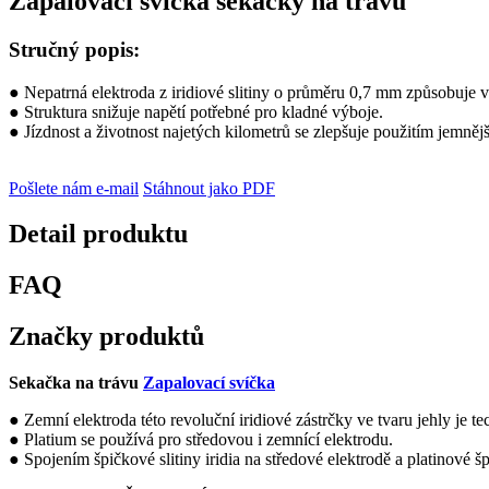
Zapalovací svíčka sekačky na trávu
Stručný popis:
● Nepatrná elektroda z iridiové slitiny o průměru 0,7 mm způsobuje vz
● Struktura snižuje napětí potřebné pro kladné výboje.
● Jízdnost a životnost najetých kilometrů se zlepšuje použitím jemnějš
Pošlete nám e-mail
Stáhnout jako PDF
Detail produktu
FAQ
Značky produktů
Sekačka na trávu
Zapalovací svíčka
●
Zemní elektroda této revoluční iridiové zástrčky ve tvaru jehly je 
● Platium se používá pro středovou i zemnící elektrodu.
● Spojením špičkové slitiny iridia na středové elektrodě a platinové š