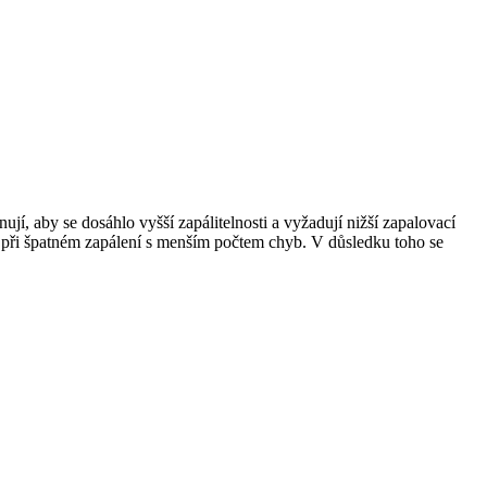
í, aby se dosáhlo vyšší zapálitelnosti a vyžadují nižší zapalovací
 při špatném zapálení s menším počtem chyb. V důsledku toho se