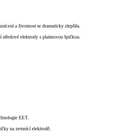
nícení a životnost se dramaticky zlepšila.
í středové elektrody s platinovou špičkou.
technologie EET.
pičky na zemnící elektrodě.