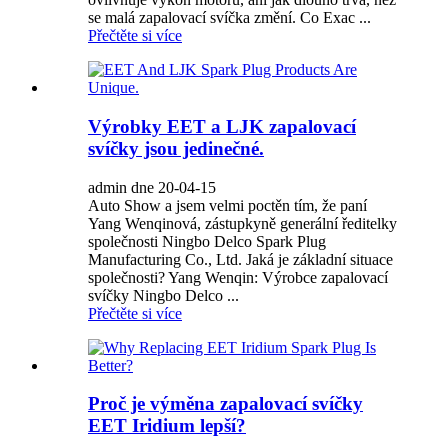
se malá zapalovací svíčka změní. Co Exac ...
Přečtěte si více
Výrobky EET a LJK zapalovací
svíčky jsou jedinečné.
admin dne 20-04-15
Auto Show a jsem velmi poctěn tím, že paní
Yang Wenqinová, zástupkyně generální ředitelky
společnosti Ningbo Delco Spark Plug
Manufacturing Co., Ltd. Jaká je základní situace
společnosti? Yang Wenqin: Výrobce zapalovací
svíčky Ningbo Delco ...
Přečtěte si více
Proč je výměna zapalovací svíčky
EET Iridium lepší?