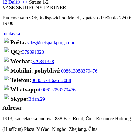
1
2
Další>
>>
Strana 1/2
VAŠE SKUTEČNÝ PARTNER
Budeme vám vždy k dispozici od Mondy - pátek od 9:00 do 22:00:
19:00
poptávka
Pošta:
sales@eetsparkplug.com
QQ:
379891328
Wechat:
379891328
Mobilní, pohybliví:
008613958379476
Telefon:
0086-574-62612088
Whatsapp:
008613958379476
Skype:
Brian.29
Adresa:
1913, kancelářská budova, 888 East Road, Čína Resource Holding
(Hua'Run) Plaza, YuYao, Ningbo. Zhejiang, Čína.