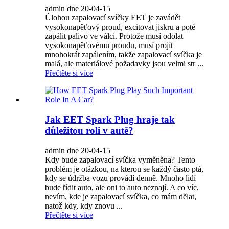
admin dne 20-04-15
Úlohou zapalovací svíčky EET je zavádět
vysokonapěťový proud, excitovat jiskru a poté
zapálit palivo ve válci. Protože musí odolat
vysokonapěťovému proudu, musí projít
mnohokrát zapálením, takže zapalovací svíčka je
malá, ale materiálové požadavky jsou velmi str ...
Přečtěte si více
Jak EET Spark Plug hraje tak
důležitou roli v autě?
admin dne 20-04-15
Kdy bude zapalovací svíčka vyměněna? Tento
problém je otázkou, na kterou se každý často ptá,
kdy se údržba vozu provádí denně. Mnoho lidí
bude řídit auto, ale oni to auto neznají. A co víc,
nevím, kde je zapalovací svíčka, co mám dělat,
natož kdy, kdy znovu ...
Přečtěte si více