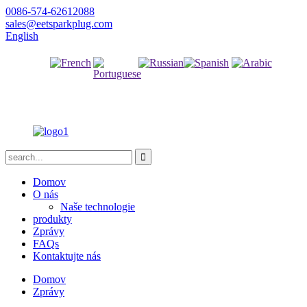
0086-574-62612088
sales@eetsparkplug.com
English
francouzština
ruština
španělština
arabština
portugalština
Domov
O nás
Naše technologie
produkty
Zprávy
FAQs
Kontaktujte nás
Domov
Zprávy