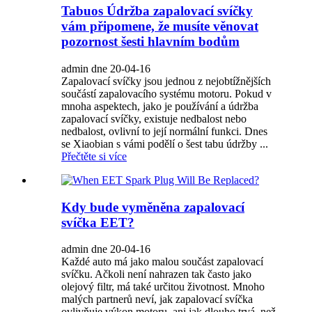
Tabuos Údržba zapalovací svíčky
vám připomene, že musíte věnovat
pozornost šesti hlavním bodům
admin dne 20-04-16
Zapalovací svíčky jsou jednou z nejobtížnějších
součástí zapalovacího systému motoru. Pokud v
mnoha aspektech, jako je používání a údržba
zapalovací svíčky, existuje nedbalost nebo
nedbalost, ovlivní to její normální funkci. Dnes
se Xiaobian s vámi podělí o šest tabu údržby ...
Přečtěte si více
Kdy bude vyměněna zapalovací
svíčka EET?
admin dne 20-04-16
Každé auto má jako malou součást zapalovací
svíčku. Ačkoli není nahrazen tak často jako
olejový filtr, má také určitou životnost. Mnoho
malých partnerů neví, jak zapalovací svíčka
ovlivňuje výkon motoru, ani jak dlouho trvá, než