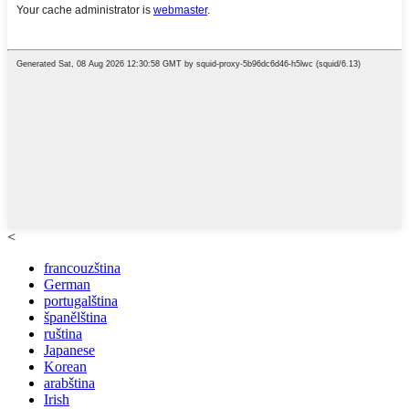
<
francouzština
German
portugalština
španělština
ruština
Japanese
Korean
arabština
Irish